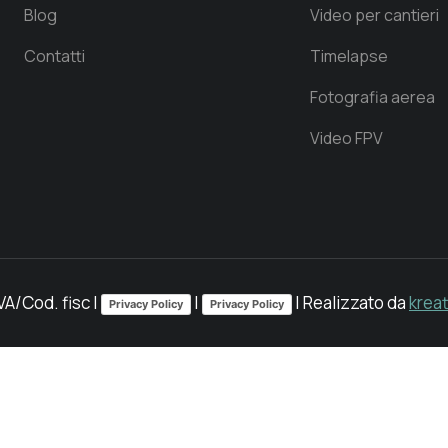
Blog
Video per cantieri
Contatti
Timelapse
Fotografia aerea
Video FPV
IVA/Cod. fisc |
|
| Realizzato da
krea
Privacy Policy
Privacy Policy