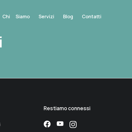
Chi Siamo
Servizi
Blog
Contatti
i
Restiamo connessi
i